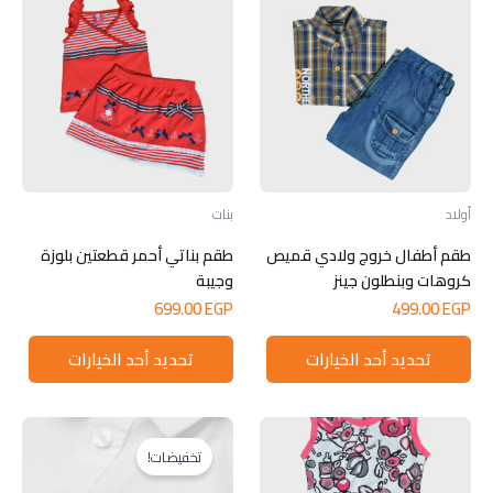
أولاد
بنات
طقم أطفال خروج ولادي قميص
طقم بناتي أحمر قطعتين بلوزة
كروهات وبنطلون جينز
وجيبة
699.00
EGP
499.00
EGP
هناك
هناك
تحديد أحد الخيارات
تحديد أحد الخيارات
العديد
العدي
من
من
الأشكال
الأش
المختلفة
المخت
تخفيضات!
لهذا
لهذا