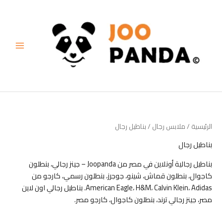
خطي
لى
لمحتوى
الرئيسية
/
ملابس رجال
/ بناطيل رجال
بناطيل رجال
بناطيل رجالية أونلاين في مصر من Joopanda – جينز رجالي، بنطلون
كاجوال، بنطلون قماش، شينو، جوجرز، بنطلون رسمي، كارجو من
American Eagle، H&M، Calvin Klein، Adidas. بناطيل رجالي اون لاين
مصر، جينز رجالي ترند، بنطلون كاجوال، كارجو مصر.