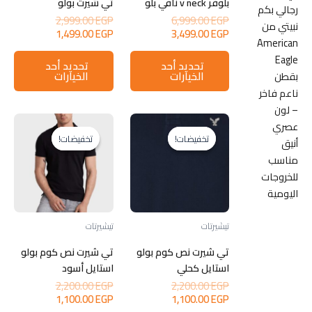
بلوفر v neck نافي بلو
تي شيرت بولو
رجالي بكم
السعر
السعر
2,999.00
EGP
6,999.00
EGP
نبيتي من
السعر
الأصلي
السعر
الأصلي
1,499.00
EGP
3,499.00
EGP
American
هو:
الحالي
هو:
الحالي
هناك
هنا
هو:
6,999.00 EGP.
هو:
2,999.00 EGP.
Eagle
تحديد أحد
تحديد أحد
العديد
العد
1,499.00 EGP.
3,499.00 EGP.
الخيارات
الخيارات
بقطن
من
من
ناعم فاخر
الأشكال
الأ
– لون
المختلفة
المخ
عصري
لهذا
لهذا
تخفيضات!
تخفيضات!
تخفيضات!
تخفيضات!
أنيق
المنتج.
المن
مناسب
يمكن
يمك
للخروجات
اختيار
اختيا
اليومية
الخيارات
الخي
على
على
تيشيرتات
تيشيرتات
صفحة
صفح
تي شيرت نص كوم بولو
تي شيرت نص كوم بولو
المنتج
المن
استايل كحلي
استايل أسود
السعر
السعر
2,200.00
EGP
2,200.00
EGP
السعر
الأصلي
السعر
الأصلي
1,100.00
EGP
1,100.00
EGP
هو:
الحالي
هو:
الحالي