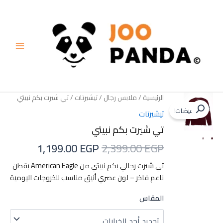
خطي
لى
لمحتوى
الرئيسية
/
ملابس رجال
/
تيشيرتات
/ تي شيرت بكم نبيتي
تخفيضات!
تيشيرتات
تي شيرت بكم نبيتي
السعر
السعر
1,199.00
EGP
2,399.00
EGP
الأصلي
الحالي
تي شيرت رجالي بكم نبيتي من American Eagle بقطن
ناعم فاخر – لون عصري أنيق مناسب للخروجات اليومية
هو:
هو:
1,199.00 EGP.
2,399.00 EGP.
المقاس