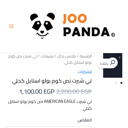
خطي
لى
لمحتوى
الرئيسية
/
ملابس رجال
/
تيشيرتات
/ تي شيرت نص كوم
بولو استايل كحلي
تخفيضات!
تيشيرتات
تي شيرت نص كوم بولو استايل كحلي
السعر
السعر
1,100.00
EGP
2,200.00
EGP
الأصلي
الحالي
تي شيرت AMERICAN EAGLE نص كوم بولو استايل
كحلي
هو:
هو:
100.00 EGP.
2,200.00 EGP.
المقاس