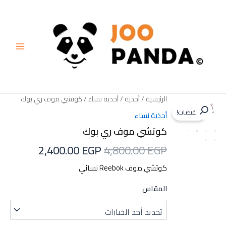
خطي
لى
لمحتوى
الرئيسية
/
أحذية
/
أحذية نساء
/ كوتشي موف ري بوك
تخفيضات!
أحذية نساء
كوتشي موف ري بوك
السعر
السعر
2,400.00
EGP
4,800.00
EGP
الأصلي
الحالي
كوتشي موف Reebok نسائي
هو:
هو:
المقاس
2,400.00 EGP.
4,800.00 EGP.