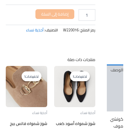
كمية
إضافة إلى السلة
كوتشي
موف
ري
رمز المنتج:
W220016
التصنيف:
أحذية نساء
بوك
منتجات ذات صلة
الوصف
تخفيضات!
تخفيضات!
تخفيضات!
تخفيضات!
معلومات
إضافية
مراجعات
(0)
أحذية نساء
أحذية نساء
كوتشي
شوز شمواه أسود كعب
شوز شمواه فانس بيج
موف